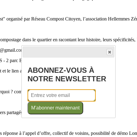
st" organisé par Réseau Compost Citoyen, l’association Hellemmes Zé
ompostage dans le quartier en racontant leur histoire, leurs spécificités, l
et@gmail.com - 07 64 07 09 32
S - 2 parc Bocquet - Hellemmes
ABONNEZ-VOUS À
 le lien avec le jardin.
NOTRE NEWSLETTER
urquoi ? comment va-t-on faire ?
M'abonner maintenant
ers partagés
 réponse à l’appel d’offre, collectif de voisins, possibilité de démo L