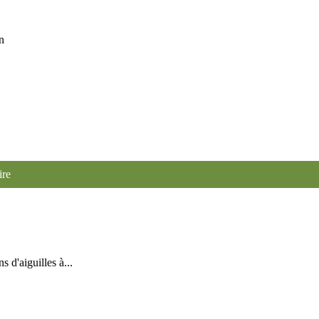
n
ire
 d'aiguilles à...