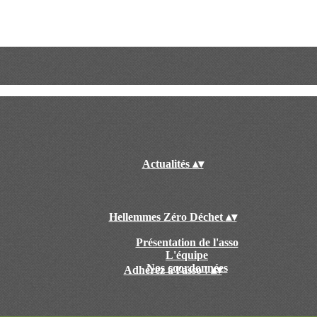
Actualités
▴
▾
Hellemmes Zéro Déchet
▴
▾
Présentation de l'asso
L'équipe
Nos coordonnées
Adhérez à l'asso !
▴
▾