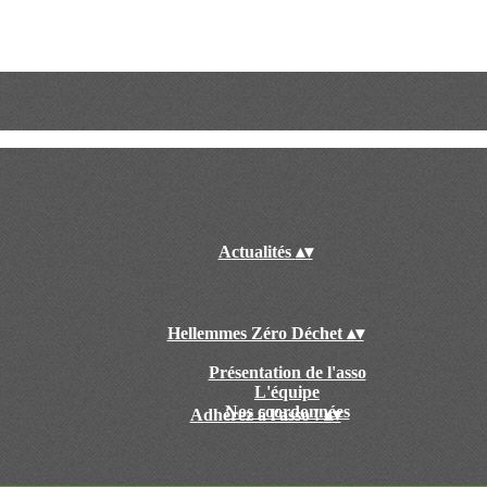
Actualités
▴
▾
Hellemmes Zéro Déchet
▴
▾
Présentation de l'asso
L'équipe
Nos coordonnées
Adhérez à l'asso !
▴
▾